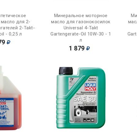
Купить
Купить
нтетическое
Минеральное моторное
Ми
 масло для 2-
масло для газонокосилок
мас
гателей 2-Takt-
Universal 4-Takt
il - 0,25 л
Gartengerate-Oil 10W-30 - 1
Gart
л
79
1 879