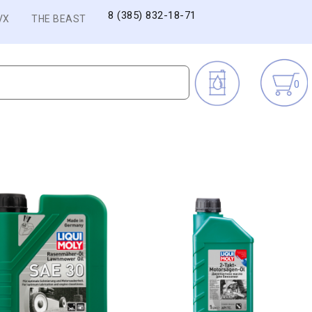
8 (385) 832-18-71
VX
THE BEAST
0