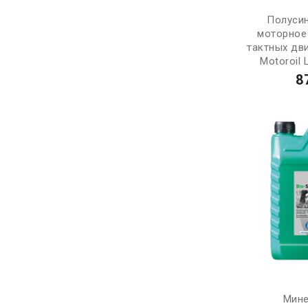
Полуси
моторное
тактных дви
Motoroil 
8
Мине