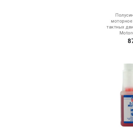
Полуси
моторное
тактных дви
Motoro
8