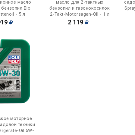
сионное масло
масло для 2-тактных
садо
 бензопил Bio
бензопил и газонокосилок
Spra
tenoil - 5 л
2-Takt-Motorsagen-Oil - 1 л
919
2 119
Купить
ское моторное
садовой техники
ergerate-Oil 5W-