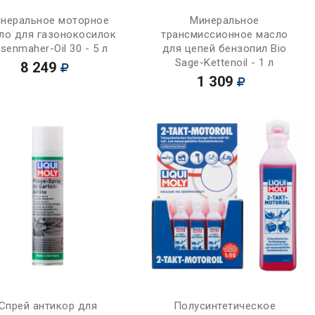
Купить
Купить
неральное моторное
Минеральное
ло для газонокосилок
трансмиссионное масло
senmaher-Oil 30 - 5 л
для цепей бензопил Bio
Sage-Kettenoil - 1 л
8 249
1 309
Купить
Купить
Спрей антикор для
Полусинтетическое