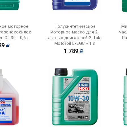
Купить
Купить
ное моторное
Полусинтетическое
Ми
 газонокосилок
моторное масло для 2-
мас
-Oil 30 - 0,6 л
тактных двигателей 2-Takt-
Ra
Motoroil L-EGC - 1 л
39
1 789