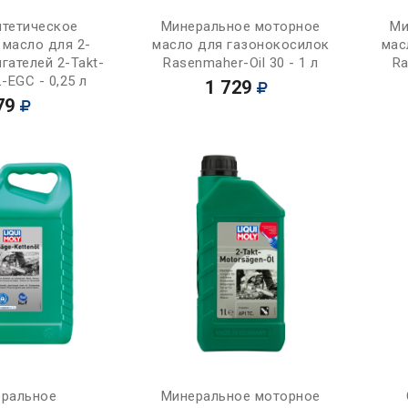
Купить
Купить
нтетическое
Минеральное моторное
Ми
 масло для 2-
масло для газонокосилок
мас
гателей 2-Takt-
Rasenmaher-Oil 30 - 1 л
Ra
L-EGC - 0,25 л
1 729
79
Купить
Купить
ральное
Минеральное моторное