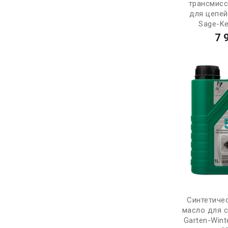
трансмис
для цепей
Sage-Ket
7 
Синтетиче
масло для 
Garten-Wint