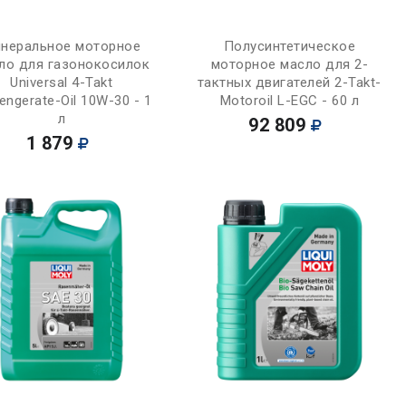
Купить
Купить
неральное моторное
Полусинтетическое
ло для газонокосилок
моторное масло для 2-
Universal 4-Takt
тактных двигателей 2-Takt-
engerate-Oil 10W-30 - 1
Motoroil L-EGC - 60 л
л
92 809
1 879