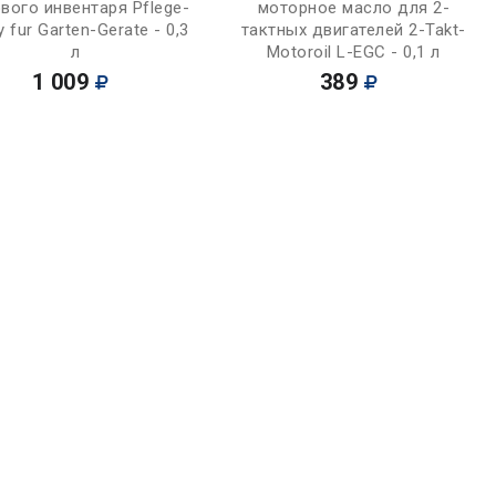
вого инвентаря Pflege-
моторное масло для 2-
y fur Garten-Gerate - 0,3
тактных двигателей 2-Takt-
л
Motoroil L-EGC - 0,1 л
1 009
389